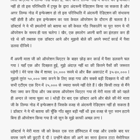
नहीं हो तो इस परिस्थिति में ट्यूब के द्वारा अंदरूनी रेडिएशन किया जा सकता है और
अगर लिम्फ नोड में इन्फेक्शन हो तो इस परिस्थिति में अंदरूनी रेडिएशन की संभावना
नहीं होती है और इस इन्फेक्शन का पता केवल ऑपरेशन के दौरान ही चलता है I
डॉक्टर्स ने ये भी हमलोगों को बताया था की केवल गाँठ निकालेंगे या पूरा स्तन ये भी
ऑपरेशन के समय ही पता चलेगा I खैर, एक हमलोग अपनी बारी का इंतज़ार कर ही
रहे थे की तबतक एक डॉक्टर आये और मुझसे बोले की अपने स्मार्ट कार्ड में पैसा
डलवा दीजिये I
मैं अपनी माता जी को ऑपरेशन थिएटर के बाहर छोड़ कर कार्ड में पैसा डलवाने चल
गया I यहाँ एक और दिक्क़त हुई, मुझे अंदाज़ नहीं था की कितने पैसों की जरूरत
पड़ेगी I मेरे पास जेब में शायद २०,००० रूपये थे और बैंक अकाउंट में ३५-४०,००० I
मुझसे तुरंत ५०,००० जमा करने के लिए कहा गया और सबसे बड़ी दिक्क़त ये थी की
सभी एटीएम एक दिन में २५,००० से ज्यादा रूपये नहीं देते हैं I खैर किसी तरह से मैंने
पैसा जमा कर दिया और जब वापस ऑपरेशन थिएटर गया तो मेरी माता जी को पहले
ही अन्दर ले जाया चुका था I थोड़ी देर बाद एक डॉक्टर आये और बोले की मेरे माता
जी के लिम्फ नोड में इन्फेक्शन है जिसके वजह से अंदरूनी रेडिएशन नहीं हो सकता है
I डॉक्टर ने ये भी बताया की चूँकि गाँठ बहुत बड़ी नहीं थी इस वजह से पूरा स्तन हटाये
बिना ही ऑपरेशन किया गया है जो सुन के मुझे काफी अच्छा लगा I
डॉक्टर्स ने मेरी माता जी को केवल एक रात हॉस्पिटल में रखा और उसके बाद घर
वापस जाने की छुट्टी दे दी I उन्होंने बोला की आगे का सारा ईलाज टाटा मेमोरियल