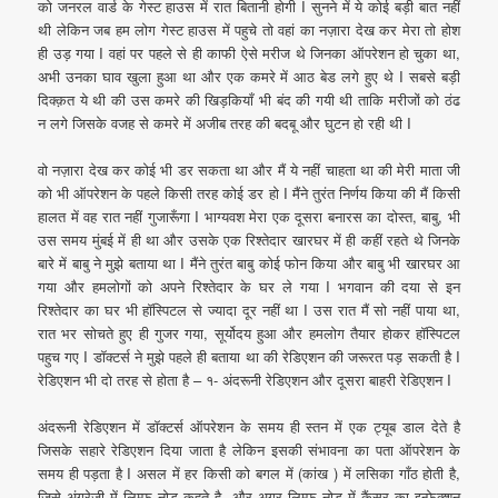
को जनरल वार्ड के गेस्ट हाउस में रात बितानी होगी I सुनने में ये कोई बड़ी बात नहीं
थी लेकिन जब हम लोग गेस्ट हाउस में पहुचे तो वहां का नज़ारा देख कर मेरा तो होश
ही उड़ गया I वहां पर पहले से ही काफी ऐसे मरीज थे जिनका ऑपरेशन हो चुका था,
अभी उनका घाव खुला हुआ था और एक कमरे में आठ बेड लगे हुए थे I सबसे बड़ी
दिक्क़त ये थी की उस कमरे की खिड़कियाँ भी बंद की गयी थी ताकि मरीजों को ठंढ
न लगे जिसके वजह से कमरे में अजीब तरह की बदबू और घुटन हो रही थी I
वो नज़ारा देख कर कोई भी डर सकता था और मैं ये नहीं चाहता था की मेरी माता जी
को भी ऑपरेशन के पहले किसी तरह कोई डर हो I मैंने तुरंत निर्णय किया की मैं किसी
हालत में वह रात नहीं गुजारूँगा I भाग्यवश मेरा एक दूसरा बनारस का दोस्त, बाबु, भी
उस समय मुंबई में ही था और उसके एक रिश्तेदार खारघर में ही कहीं रहते थे जिनके
बारे में बाबु ने मुझे बताया था I मैंने तुरंत बाबु कोई फोन किया और बाबु भी खारघर आ
गया और हमलोगों को अपने रिश्तेदार के घर ले गया I भगवान की दया से इन
रिश्तेदार का घर भी हॉस्पिटल से ज्यादा दूर नहीं था I उस रात मैं सो नहीं पाया था,
रात भर सोचते हुए ही गुजर गया, सूर्योदय हुआ और हमलोग तैयार होकर हॉस्पिटल
पहुच गए I डॉक्टर्स ने मुझे पहले ही बताया था की रेडिएशन की जरूरत पड़ सकती है I
रेडिएशन भी दो तरह से होता है – १- अंदरूनी रेडिएशन और दूसरा बाहरी रेडिएशन I
अंदरूनी रेडिएशन में डॉक्टर्स ऑपरेशन के समय ही स्तन में एक ट्यूब डाल देते है
जिसके सहारे रेडिएशन दिया जाता है लेकिन इसकी संभावना का पता ऑपरेशन के
समय ही पड़ता है I असल में हर किसी को बगल में (कांख ) में लसिका गाँठ होती है,
जिसे अंग्रेजी में लिम्फ नोड कहते है, और अगर लिम्फ नोड में कैंसर का इन्फेक्शन