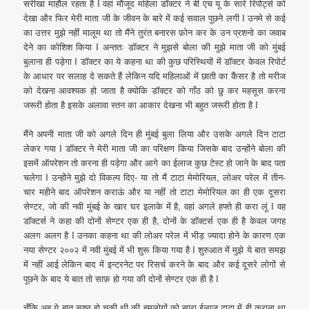
सरीखा माहौल रहता है I वहां मौजूद महिला डॉक्टर ने बी एच यू के सारे रिपोर्ट्स को
देखा और फिर मेरी माता जी के जीवन के बारे में कई सवाल पूछने लगी I उनमे से कई
का उत्तर मुझे नहीं मालूम था तो मैंने तुरंत बनारस फ़ोन कर के उन प्रशनो का जवाब
देने का कोशिश किया I अन्ततः डॉक्टर ने मुझसे बोला की मुझे माता जी को मुंबई
बुलाना ही पड़ेगा I डॉक्टर का ये कहना था की कुछ परिस्थियों में डॉक्टर केवल रिपोर्ट
के आधार पर सलाह दे सकते हैं लेकिन यदि महिलाओं में छाती का कैंसर है तो मरीज
को देखना आवश्यक हो जाता है क्योकि डॉक्टर को गाँठ को छु कर महसूस करना
जरूरी होता है इसके अलावा स्तन का आकार देखना भी बहुत जरूरी होता है I
मैंने अपनी माता जी को अगले दिन ही मुंबई बुला लिया और उसके अगले दिन टाटा
लेकर गया I डॉक्टर ने मेरी माता जी का परिक्षण किया जिसके बाद उन्होंने बोला की
इसमें ऑपरेशन तो करना ही पड़ेगा और आगे का ईलाज कुछ टेस्ट हो जाने के बाद पता
चलेगा I उन्होंने मुझे दो विकल्प दिए- या तो मैं टाटा मेमोरियल, लोअर परेल में तीन-
चार महीने बाद ऑपरेशन कराऊं और या नहीं तो टाटा मेमोरियल का ही एक दूसरा
सेण्टर, जो की नवी मुंबई के खार घर इलाके में है, वहां अगले हफ्ते ही करा लूं I वह
डॉक्टर्स ने कहा की दोनों सेण्टर एक ही है, दोनों के डॉक्टर्स एक ही है केवल जगह
अलग अलग है I उनका कहना था की लोअर परेल में भीड़ ज्यादा होने के कारण एक
नया सेण्टर २००२ में नवी मुंबई में भी शुरू किया गया है I शुरुआत में मुझे ये बात समझ
में नहीं आई लेकिन बाद में इन्टरनेट पर रिसर्च करने के बाद और कई दूसरे लोगों से
पूछने के बाद ये बात तो साफ़ हो गया की दोनों सेण्टर एक ही है I
चूँकि अब ये बात स्पष्ठ हो चुकी थी की हमलोगों को सारा ईलाज टाटा में ही कराना था