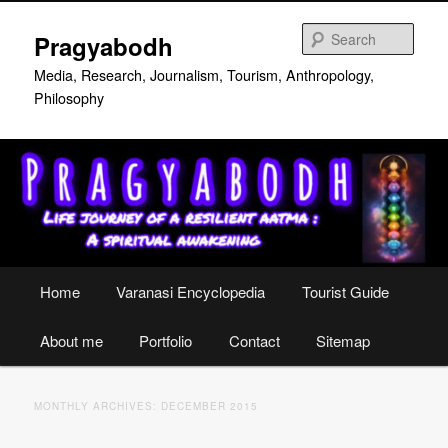
Skip
Skip
to
to
Sear
Pragyabodh
primary
secondary
content
content
Media, Research, Journalism, Tourism, Anthropology,
Philosophy
Main
Home
Varanasi Encyclopedia
Tourist Guide
menu
About me
Portfolio
Contact
Sitemap
MONTHLY ARCHIVES:
DECEMBER 2015