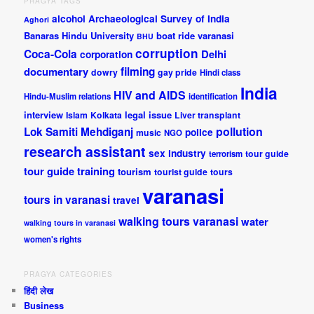
PRAGYA TAGS
alcohol
Archaeological Survey of India
Aghori
Banaras Hindu University
boat ride varanasi
BHU
corruption
Coca-Cola
Delhi
corporation
documentary
filming
dowry
gay pride
Hindi class
India
HIV and AIDS
Hindu-Muslim relations
identification
interview
legal issue
Islam
Kolkata
Liver transplant
pollution
Lok Samiti
Mehdiganj
police
music
NGO
research assistant
sex industry
tour guide
terrorism
tour guide training
tourism
tourist guide
tours
varanasi
tours in varanasi
travel
walking tours varanasi
water
walking tours in varanasi
women's rights
PRAGYA CATEGORIES
हिंदी लेख
Business