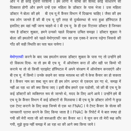
और न ही कोई दूसरी परेशानी I हम लोगों ने सोचा की शायद कोई साधारण सी
दिक्कात होगी और हमने उन्हें एक महिला के डॉक्टर के पास भेजा I उस महिला
डॉक्टर ने बोला की हमे बी एच यू में कैंसर विभाग में दिखाना चाहिए I जैसा की हम
सब लोग जानते हैं की बी एच यू पूरी तरह से दुर्व्यवस्था से भरा हुआ हॉस्पिटल है
इसलिए हम वहां नहीं जाना चाहते थे I बी एच यू के ही एक रिटायर डॉक्टर है जिनका
नाम है डॉक्टर शुक्ला, हमने उनको पहले दिखाना उचित समझा I डॉक्टर शुक्ला ने
बोला की हमलोगों को पहले मेमोग्राफी नाम का एक एक्स-रे करना पड़ेगा जिससे की
गाँठ की सही स्थिति का पता चल पायेगा I
मेमोग्राफी
करने के बाद जब हमलोग वापस डॉक्टर शुक्ला के पास गए तो उन्होंने हमे
दो विकल्प दिया- या तो हम बी एच यू में ऑपरेशन करा लें और वही पर किमो भी
कराये या तो वो किसी प्राइवेट हॉस्पिटल में अपने संरक्षण में ऑपरेशन करवाएंगे और
बी एच यू में किमो I उनके कहने का साफ़ मतलब था की ये केस कैंसर का हो सकता
है I कैंसर नाम का शब्द सुन कर ही हम लोग अन्दर से एकदम डर गए थे, समझ में
नहीं आ रहा था की क्या किया जाए I इसी बीच हमारे एक पडोसी, जो की बी एच यू के
कई डॉक्टरों को व्यक्तिगत रूप से जानते थे, मदद के लिए आगे आये I उन्होंने हमे बी
एच यू के कैंसर विभाग में कई डॉक्टरों से मिलवाया I बी एच यू के डॉक्टर लोगों ने कुछ
एक टेस्ट कराने के लिए कहा जिनमे से एक था FNAC I ये टेस्ट कैंसर के सेल्स की
जानकारी प्राप्त करने के लिए किया जाता है I FNAC के रिपोर्ट में ये बात स्पष्ठ हो
गयी की मेरी माता जी को शरुआती दौर का कैंसर था I ये सुन कर तो मेरी रूह काँप
गयी, मुझे कुछ नहीं समझ में आ रहा था की आगे क्या किया जाये I