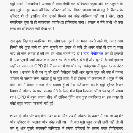
मुझे उनसे मिलवायेगा I अन्ततः मैं टाटा मेमोरियल हॉस्पिटल पंहुचा और वहां पहुचने के
बाद मुझे मालूम चला की जिस डॉक्टर को मेरा मित्र जानता था वो मुह के कैंसर के
डॉक्टर थे तो इसलिए मेरा उनसे मिलने का कोई औचित्य नहीं था I खैर, टाटा
मेमोरियल शुरू से ही जबरदस्त व्यवस्थित हॉस्पिटल लगा I असल में मैंने कभी भी उस
तरह का हॉस्पिटल नहीं देखा था I
सब कुछ निहायत व्यवस्थित था, लोग एक दूसरे का मदद करने वाले थे, अगर आप
किसी को कुछ बोले तो लोग सुनाने को तैयार थे नहीं तो अगर कोई बी एच यू चला
जाए तो जैसे लगता है की हम वह भीख मांगने गए हो I
टाटा मेमोरियल
की दो इमारतें
हैं- एक पुरानी जहाँ आज कल ज्यादातर टेस्ट वगैरह होते है और दूसरी है नयी इमारत
जहाँ पर ज्यादातर OPD हैं I मैं इमारत में था और वहां सर्वप्रथम मैं पूछ-ताछ काउंटर
पे गया I उन्होंने ने बी एच यू की सारी रिपोर्ट्स देखीं और मुझसे पुछा की क्या मैं केवल
डॉक्टर से सलाह लेना चाहता हूँ या मुझे टाटा में ही ईलाज भी करवाना है I शुरू में मैंने
बोला की मैं केवल सलाह लेना चाहता हूँ तो मेरा पंजीकरण करके मुझे ब्रैस्ट कैंसर
विभाग में डॉक्टर के पास सलाह लेने के लिए भेज दिया जिसका फीस पंद्रह सौ रुपया
था I OPD में बहुत ज्यादा भीड़ थी लेकिन चूँकि सब कुछ व्यवस्थित था इस वजह से
कोई बहुत ज्यादा परेशानी नहीं हुई I
शायद दो-तीन घंटे बाद मेरा नंबर आया और जब मैं डॉक्टर के कमरे में गया तो वह मेरे
और डॉक्टर के अलावा और कोई नहीं था I ये बात मुझे बहुत अच्छी लगी नहीं तो बी
एच यू और दूसरे सरकारी हॉस्पिटल में हमेशा डॉक्टर्स के अगल बगल चिड़ियाघर