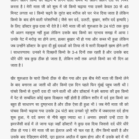
करता है I मेरी माता जी को शुरू में जो किमो चढ़ाया गया उसमे केवल 30 से 45
मिनट लगता था I किमो चढ़ने के तुरंत बाद मरीज को घर भेज दिया जाता है लेकिन
किमो के बाद होने वाली परेशानियों ( जैसे सर दर्द, उलटी, बुखार, शरीर दर्द इत्यादि )
के लिए डॉक्टर कुछ दावा भी देते है I मेरी माता जी को शुरुआत के 24 घंटो तक कुछ
भी अलग महसूस नहीं हुआ लेकिन उसके बाद किमो का प्रभाव समझ में आया I
उनके पेट में मरोड़ सा होने लगा, हल्का बुखार भी हो गया और कब्ज भी हुआ लेकिन
जब उन्होंने डॉक्टर के द्वारा दी हुई दवाओं को लिया तो ये सारी दिक्क़तें ख़त्म होने लगी
I साधारणतयः उनको ये दिक्क़तें किमो के 3-4 दिनों तक रहती है और उसके बाद
धीरे धीरे सब कुछ ठीक हो जाता है, लेकिन तभी तक अगले किमो का भी दिन आ
जाता है I
खैर शुरुआत के चारो किमो ठीक से बीत गया और इस बीच मेरी माता जी किमो लेने
के बाद बनारस आ जाती थी और किमो एक दिन पहले फिर मुंबई पहुच जाती थी I
पांचवे किमो से दूसरी दवा दी जाने वाली थी और डॉक्टर्स ने हमे बताया की इस किमो
में पेट से सम्बंधित कोई ख़ास दिक्क़त नहीं होती है लेकिन शरीर में दर्द इस किमो का
बहुत ही साधारण सा दुष्प्रभाव है और ठीक ऐसा ही हुआ भी I जब मेरी माता जी को
पांचवा किमो चढ़ाया गया उसके 24 घंटो बाद उनको पूरे शरीर में जबरदस्त दर्द होना
शुरू हुआ, ये दर्द कमर से नीचे बहुत ज्यादा था I अन्ततः हमको उन्हें टाटा के
इमरजेंसी वार्ड में ले जाना पड़ा जहाँ डॉक्टरों ने कुछ दवा दिया जिससे दर्द धीरे धीरे
ठीक हो गया I मेरे माता जी का ईलाज अभी भी चल रहा है, तीन किमो बाकी है और
उसके बाद रेडिएशन थेरेपी, पूरा इलाज अप्रैल में ख़त्म होगा और मैं उसके बारे में भी