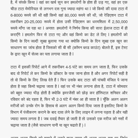
है, में संपर्क किया I वहां का खर्च सुन कर हमलोगों के होश ही उड़ गए, वहां हर एक
चीज़ टाटा मेमोरियल से लगभग दस गुना ज्यादा महंगा था I जो किमो की दावा टाटा में
6-8000 रूपये की थी वही किमो वहां 80,000 रूपये की थी, जो रेडिएशन टाटा में
तकरीबन 20-25,000 रूपये में होता उसी रेडिएशन का धरमशिला में 2,50,000
रूपये माँगा जा रहा था I अन्ततः हमलोगों ने निर्णय किया की सारा ईलाज टाटा में ही
कराएँगे I हमलोग फिर से टाटा गए और वहां किमो का डेट ले लिए I हमलोगों को
किमो के दिन जल्दी सुबह बुलाया गया था क्योकि किमो के दिन सुबह एक खून का
साधारण सा जांच होता है जिसको सी बी सी (कॉमन ब्लड काउंट) बोलते हैं, इस टेस्ट
के द्वारा खून में सेल्स का पता लगाया जाता है I
टाटा में इसकी रिपोर्ट आने में तकरीबन 4-5 घंटे का समय लग जाता है, फिर उसके
बाद वो रिपोर्ट ले कर किमो के डॉक्टर के पास जाना होता है और अगर रिपोर्ट सही है
तो वो किमो के लिए लिख देते हैं I फिर उसके बाद टाटा की पांचवी मंजिल पे जाना
होता है जहा किमो चढ़ाया जाता है I वहां पर भी नंबर लगाना होता है, टाटा में सोमवार
को बहुत ज्यादा भीड़ होती है क्योकि इमरजेंसी को छोड़ कर हॉस्पिटल शनिवार और
रविवार को बंद रहता है, फिर भी 2-3 घंटे में नंबर आ ही जाता है I चूँकि अलग अलग
मरीजों को उनके रोग के हिसाब से अलग अलग किमो दिया जाता है इसलिए किमो के
विभाग में पंजीकरण कराने के बाद दावा लेने के लिए लाइन में लगना पड़ता है और यही
ज्यादा समय लगता है I जब दवाई तैयार हो जाती है तो उसको एक मरीज को नसों में
चढ़ाया जाता है (जैसे साधारण पानी या खून चढाते हैं ) I
अलग अलग किमो को चढाने में लगने वाला समय भी अलग अलग दवा पर निर्भर