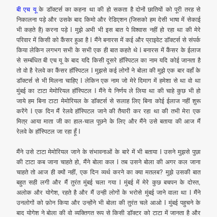
बी एच यू
के डॉक्टर्स का कहना था की हो सकता है दोनों छातियों को पूरी तरह से
निकालना पड़े और उसके बाद किमो और रेडिएशन (जिसको हम देसी भाषा में सेकाई
भी कहते है) करना पड़े I मुझे अभी भी इस बात पे विश्वास नहीं हो रहा था की मेरे
परिवार में किसी को कैंसर हुआ है I मैंने बनारस में कई और प्राइवेट डॉक्टर्स से संपर्क
किया लेकिन लगभग सभी के सभी एक ही बात कहते थे I बनारस में कैंसर के ईलाज
से सम्बंधित बी एच यू के बाद यदि किसी दूसरे हॉस्पिटल का नाम यदि कोई जानता है
तो वो है रेलवे का कैंसर हॉस्पिटल I मुझसे कई लोगों ने बोला की मुझे एक बार वहाँ के
डॉक्टर्स से भी मिलना चाहिए I लेकिन एक नाम जो मेरे दिमाग में हमेशा से था वो था
मुंबई का टाटा मेमोरियल हॉस्पिटल I मैंने ये निर्णय ले लिया था की चाहे कुछ भी हो
जाये हम बिना टाटा मेमोरियल के डॉक्टर्स से सलाह लिए बिना कोई ईलाज नहीं शुरू
करेंगे I एक दिन मैं रेलवे हॉस्पिटल जाने की तैयारी कर रहा था की तभी मेरा एक
मित्र आया माता जी का हाल-चाल पूछने के लिए और मैंने उसे बताया की आज मैं
रेलवे के हॉस्पिटल जा रहा हूँ I
मैंने उसे टाटा मेमोरियल जाने के संभावनाओं के बारे में भी बताया I उसने मुझसे पुछा
की टाटा कब जाना चाहते हो, मैंने बोला कल I तब उसने बोला की अगर कल जाना
चाहते तो आज ही क्यों नहीं, एक दिन व्यर्थ करने का क्या मतलब? मुझे उसकी बात
बहुत सही लगी और मैं तुरंत मुंबई चला गया I मुंबई में मेरे कुछ बचपन के दोस्त,
अलोक और योगेश, रहते है और मैं उन्ही लोगों के भरोसे मुंबई जाने वाला था I मैंने
उनलोगों को फ़ोन किया और उन्होंने भी बोला की तुरंत चले आओ I मुंबई पहुचने के
बाद योगेश ने बोला की वो व्यक्तिगत रूप से किसी डॉक्टर को टाटा में जानता है और