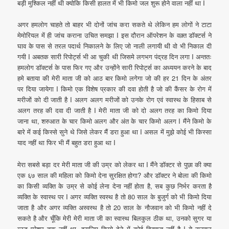
बड़ी मुश्किल नहीं थी क्योकि किसी हालत में भी किमो जल शुरू होने वाला नहीं था I
अगर हमलोग चाहते तो बाहर भी दोनों जांच करा सकते थे लेकिन हम लोगों ने टाटा
मेमोरियल में ही जांच कराना उचित समझा I इस दौरान ऑपरेशन के वक़्त डॉक्टर्स ने
घाव के पास से तरल पदार्थ निकालने के लिए जो नाली लगायी थी वो भी निकाल दी
गयी I अबतक सारी रिपोर्ट्स भी आ चुकी थी जिसमे लगभग पंद्रह दिन लगा I अन्ततः
हमलोग डॉक्टर्स के पास फिर गए और उन्होंने सारी रिपोर्ट्स का अध्ययन करने के बाद
हमे बताया की मेरी माता जी को आठ बार किमो लगेगा जो की हर 21 दिन के अंतर
पर दिया जायेगा I किमो एक विशेष प्रकार की दवा होती है जो की कैंसर के रोग में
मरीजों को दी जाती है I अलग अलग मरीजों को उनके रोग एवं स्वास्थ के हिसाब से
अलग तरह की दवा दी जाती है I मेरी माता जी को दो अलग तरह का किमो दिया
जाना था, शरुआत के चार किमो अलग और अंत के चार किमो अलग I मैंने किमो के
बारे में कई किस्से सुने थे जिसे लेकर मैं डरा हुआ था I असल में मुझे कोई भी किस्सा
याद नहीं था फिर भी मैं बहुत डरा हुआ था I
मेरा सबसे बड़ा दर मेरी माता जी की उम्र को लेकर था I मैंने डॉक्टर से पुछा की क्या
एक ६७ साल की महिला को किमो देना सुरक्षित होगा? और डॉक्टर ने बोला की किमो
का किसी व्यक्ति के उम्र से कोई लेना देना नहीं होता है, सब कुछ निर्भर करता है
व्यक्ति के स्वास्थ पर I अगर व्यक्ति स्वस्थ है तो 80 साल के बुजुर्ग को भी किमो दिया
जाता है और अगर व्यक्ति अस्वस्थ है तो 20 साल के नौजवान को भी किमो नहीं दे
सकते है और चूँकि मेरी मेरी माता जी का स्वास्थ बिलकुल ठीक था, उनको सुगर या
ब्लड प्रेशर तक नहीं था, इसलिए किमो देने में कोई दिक्क़त नहीं है I ये सुनकर