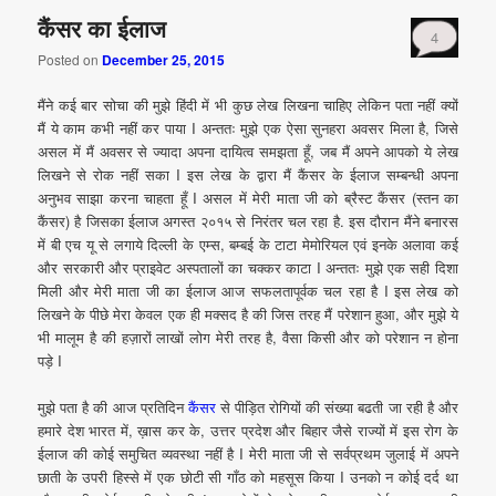
कैंसर का ईलाज
4
Posted on
December 25, 2015
मैंने कई बार सोचा की मुझे हिंदी में भी कुछ लेख लिखना चाहिए लेकिन पता नहीं क्यों
मैं ये काम कभी नहीं कर पाया I अन्ततः मुझे एक ऐसा सुनहरा अवसर मिला है, जिसे
असल में मैं अवसर से ज्यादा अपना दायित्व समझता हूँ, जब मैं अपने आपको ये लेख
लिखने से रोक नहीं सका I इस लेख के द्वारा मैं कैंसर के ईलाज सम्बन्धी अपना
अनुभव साझा करना चाहता हूँ I असल में मेरी माता जी को ब्रैस्ट कैंसर (स्तन का
कैंसर) है जिसका ईलाज अगस्त २०१५ से निरंतर चल रहा है. इस दौरान मैंने बनारस
में बी एच यू से लगाये दिल्ली के एम्स, बम्बई के टाटा मेमोरियल एवं इनके अलावा कई
और सरकारी और प्राइवेट अस्पतालों का चक्कर काटा I अन्ततः मुझे एक सही दिशा
मिली और मेरी माता जी का ईलाज आज सफलतापूर्वक चल रहा है I इस लेख को
लिखने के पीछे मेरा केवल एक ही मक्सद है की जिस तरह मैं परेशान हुआ, और मुझे ये
भी मालूम है की हज़ारों लाखों लोग मेरी तरह है, वैसा किसी और को परेशान न होना
पड़े I
मुझे पता है की आज प्रतिदिन
कैंसर
से पीड़ित रोगियों की संख्या बढती जा रही है और
हमारे देश भारत में, ख़ास कर के, उत्तर प्रदेश और बिहार जैसे राज्यों में इस रोग के
ईलाज की कोई समुचित व्यवस्था नहीं है I मेरी माता जी से सर्वप्रथम जुलाई में अपने
छाती के उपरी हिस्से में एक छोटी सी गाँठ को महसूस किया I उनको न कोई दर्द था